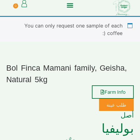
0
You can only request one sample of each
coffee (:
Bol Finca Mamani family, Geisha,
Natural 5kg
Farm Info
طلب عينة
أصل
بوليفيا