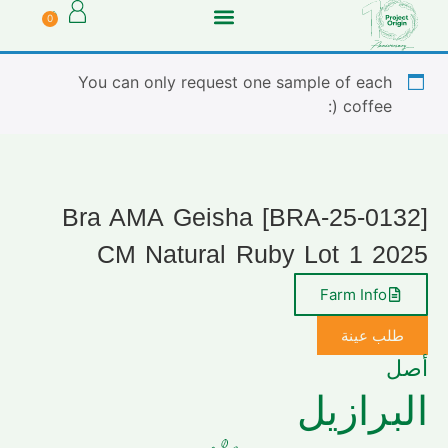
0
You can only request one sample of each
coffee (:
[BRA-25-0132] Bra AMA Geisha
CM Natural Ruby Lot 1 2025
Farm Info
طلب عينة
أصل
البرازيل