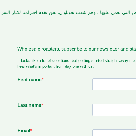
أرض التي نعمل عليها ، وهم شعب نغوناوال. نحن نقدم احترامنا لكبار الس