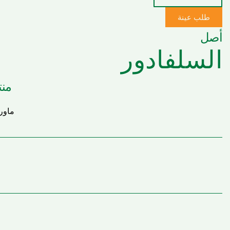
طلب عينة
أصل
السلفادور
منت
ماوري