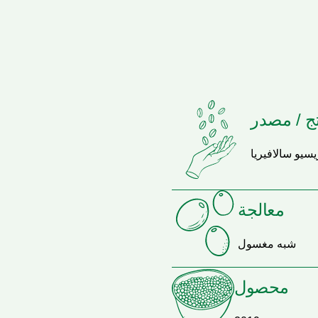
ج / مصدر
سيو سالافيريا
معالجة
شبه مغسول
محصول