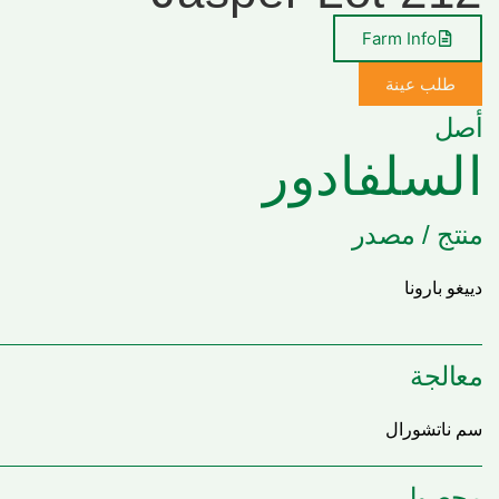
Farm Info
طلب عينة
أصل
السلفادور
منتج / مصدر
دييغو بارونا
معالجة
سم ناتشورال
محصول