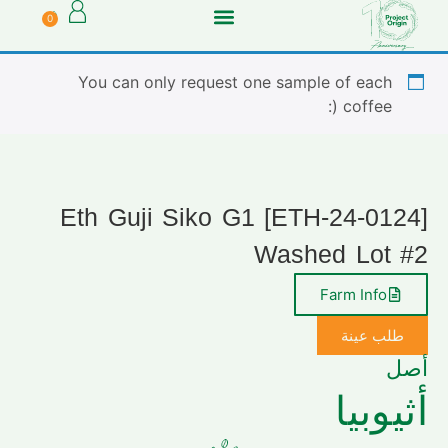
0
You can only request one sample of each
coffee (:
[ETH-24-0124] Eth Guji Siko G1
Washed Lot #2
Farm Info
طلب عينة
أصل
أثيوبيا