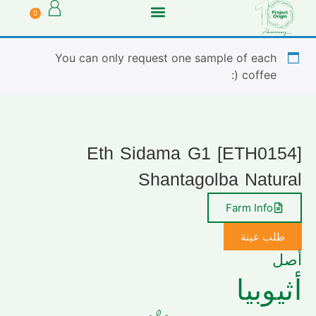
0
You can only request one sample of each
coffee (:
[ETH0154] Eth Sidama G1
Shantagolba Natural
Farm Info
طلب عينة
أصل
أثيوبيا