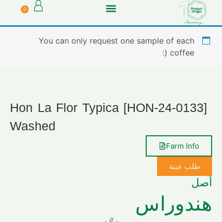
0
You can only request one sample of each
coffee (:
[HON-24-0133] Hon La Flor Typica
Washed
Farm Info
طلب عينة
أصل
هندوراس