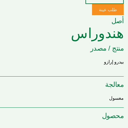
طلب عينة
أصل
هندوراس
منتج / مصدر
بيدرو إرازو
معالجة
مغسول
محصول