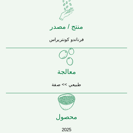
منتج / مصدر
فرناندو كونتريراس
معالجة
طبيعي >> صفة
محصول
2025