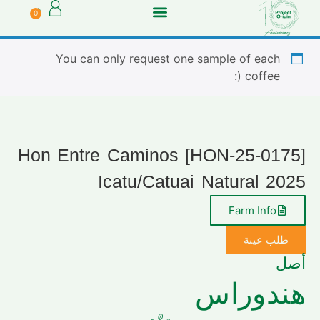
0
You can only request one sample of each
coffee (:
[HON-25-0175] Hon Entre Caminos
Icatu/Catuai Natural 2025
Farm Info
طلب عينة
أصل
هندوراس