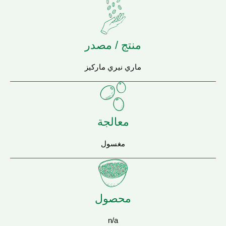
منتج / مصدر
ماري نيري ماركيز
معالجة
مغسول
محصول
n/a