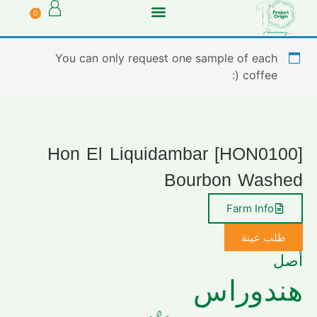
0
You can only request one sample of each
coffee (:
[HON0100] Hon El Liquidambar
Bourbon Washed
Farm Info
طلب عينة
أصل
هندوراس