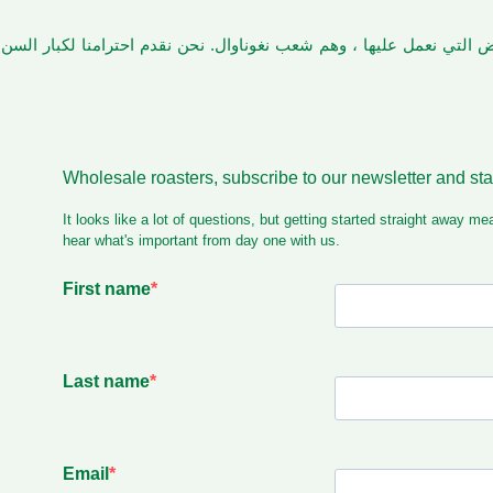
أرض التي نعمل عليها ، وهم شعب نغوناوال. نحن نقدم احترامنا لكبار الس