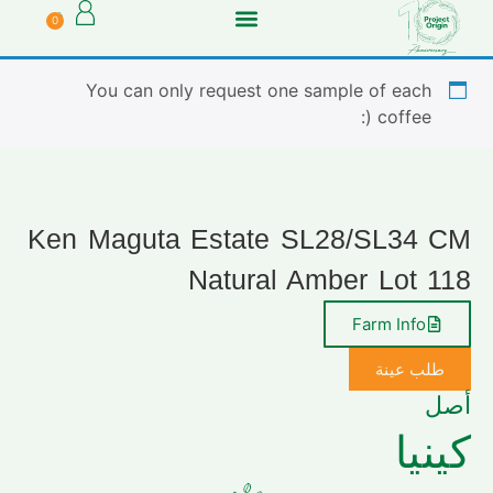
0
You can only request one sample of each
coffee (:
Ken Maguta Estate SL28/SL34 CM
Natural Amber Lot 118
Farm Info
طلب عينة
أصل
كينيا