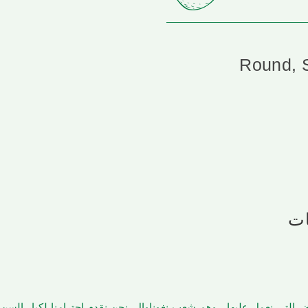
Round, 
ات
أرض التي نعمل عليها ، وهم شعب نغوناوال. نحن نقدم احترامنا لكبار الس