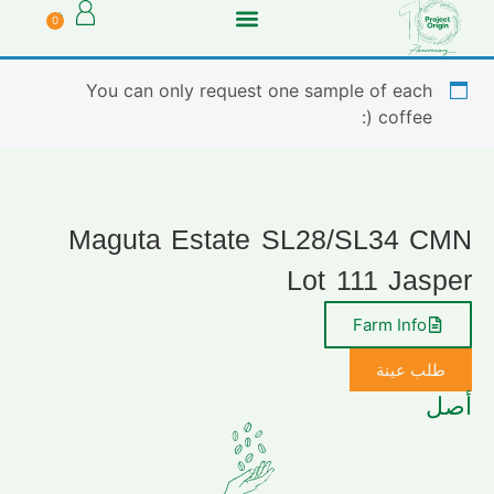
0
You can only request one sample of each
coffee (:
Maguta Estate SL28/SL34 CMN
Lot 111 Jasper
Farm Info
طلب عينة
أصل