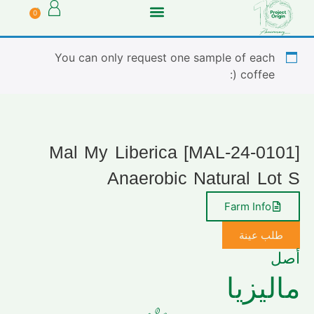
0
You can only request one sample of each
coffee (:
[MAL-24-0101] Mal My Liberica
Anaerobic Natural Lot S
Farm Info
طلب عينة
أصل
ماليزيا