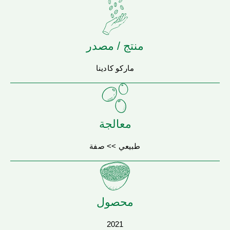
منتج / مصدر
ماركو كادينا
معالجة
طبيعي >> صفة
محصول
2021