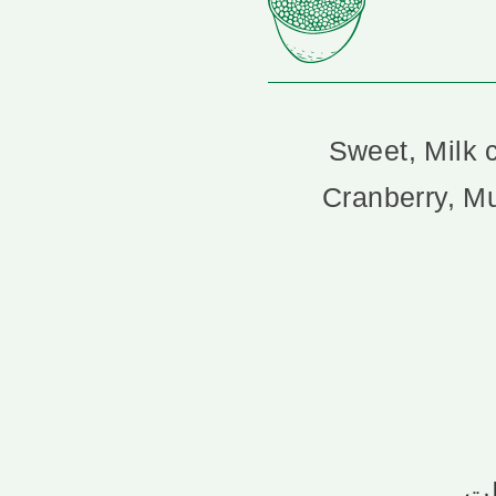
Sweet, Milk c
Cranberry, Mu
ات