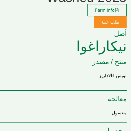
Farm Info
طلب عينة
أصل
نيكاراغوا
منتج / مصدر
لويس فالاداريز
معالجة
مغسول
محصول