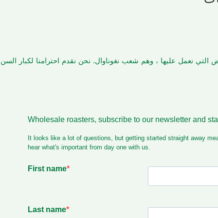
أرض التي نعمل عليها ، وهم شعب نغوناوال. نحن نقدم احترامنا لكبار الس