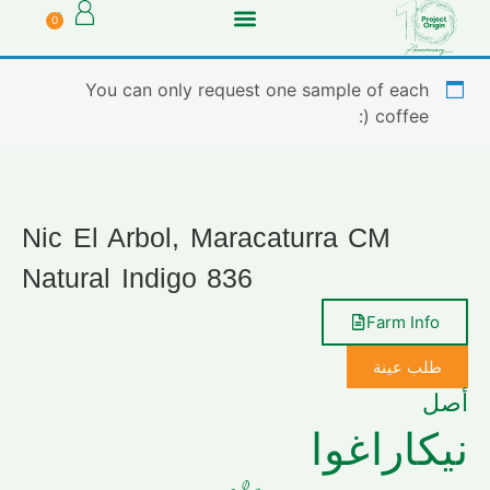
0
You can only request one sample of each
coffee (:
Nic El Arbol, Maracaturra CM
Natural Indigo 836
Farm Info
طلب عينة
أصل
نيكاراغوا