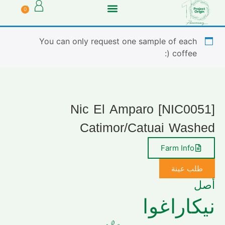
0
You can only request one sample of each
coffee (:
[NIC0051] Nic El Amparo
Catimor/Catuai Washed
Farm Info
طلب عينة
أصل
نيكاراغوا