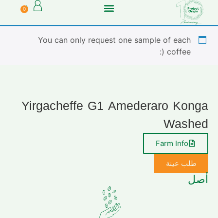
0
You can only request one sample of each
coffee (:
Yirgacheffe G1 Amederaro Konga
Washed
Farm Info
طلب عينة
أصل