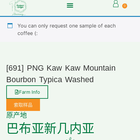
0
You can only request one sample of each
coffee (:
[691] PNG Kaw Kaw Mountain
Bourbon Typica Washed
Farm Info
索取样品
原产地
巴布亚新几内亚