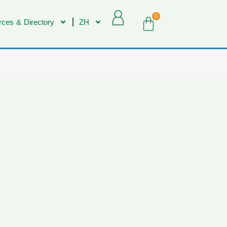
0
ces & Directory
ZH