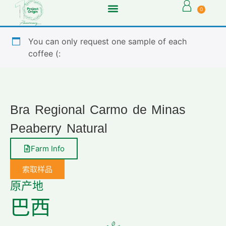
0
You can only request one sample of each
coffee (:
Bra Regional Carmo de Minas
Peaberry Natural
Farm Info
索取样品
原产地
巴西