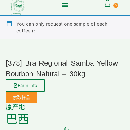
0
You can only request one sample of each
coffee (:
[378] Bra Regional Samba Yellow
Bourbon Natural – 30kg
Farm Info
索取样品
原产地
巴西