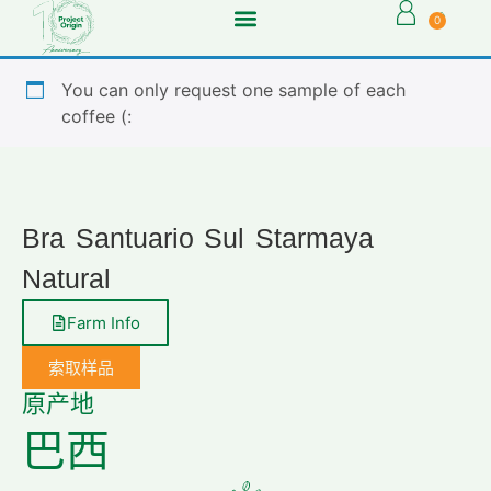
0
You can only request one sample of each
coffee (:
Bra Santuario Sul Starmaya
Natural
Farm Info
索取样品
原产地
巴西