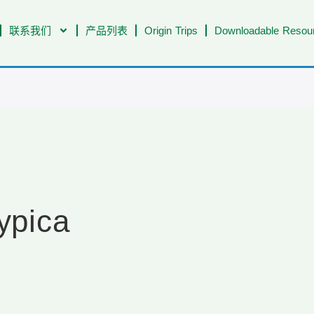
联系我们
产品列表
Origin Trips
Downloadable Resour
ypica