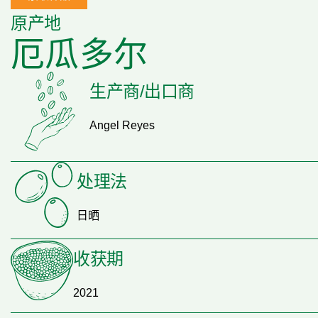
原产地
厄瓜多尔
生产商/出口商
Angel Reyes
处理法
日晒
收获期
2021