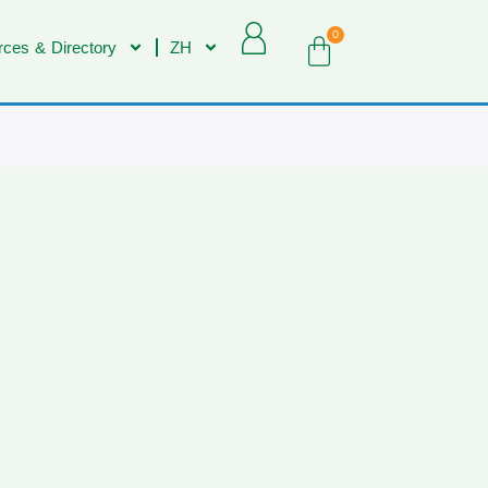
0
ces & Directory
ZH