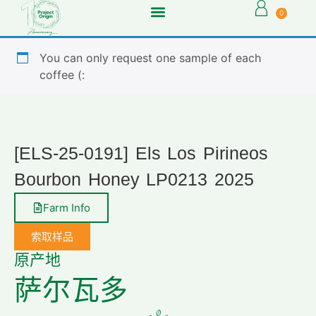
0
You can only request one sample of each
coffee (:
[ELS-25-0191] Els Los Pirineos
Bourbon Honey LP0213 2025
Farm Info
索取样品
原产地
萨尔瓦多