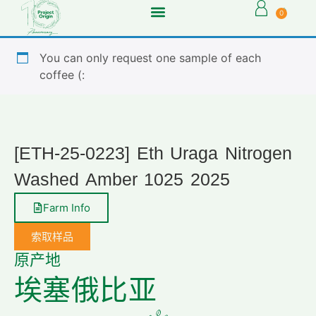
0
You can only request one sample of each
coffee (:
[ETH-25-0223] Eth Uraga Nitrogen
Washed Amber 1025 2025
Farm Info
索取样品
原产地
埃塞俄比亚