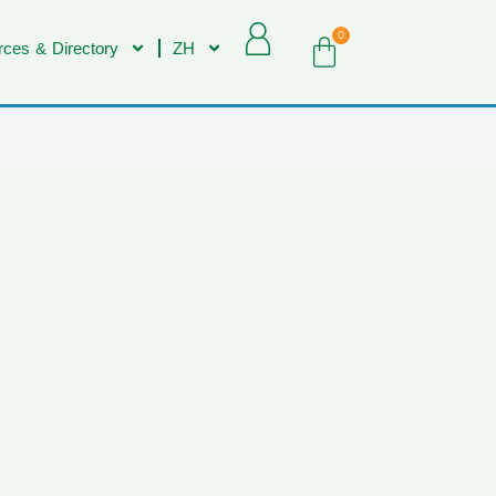
0
ces & Directory
ZH