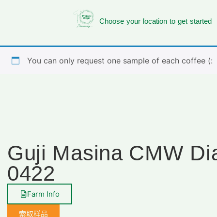
Choose your location to get started
You can only request one sample of each coffee (:
Guji Masina CMW D
0422
Farm Info
索取样品