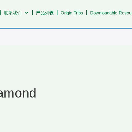
联系我们
产品列表
Origin Trips
Downloadable Resour
iamond