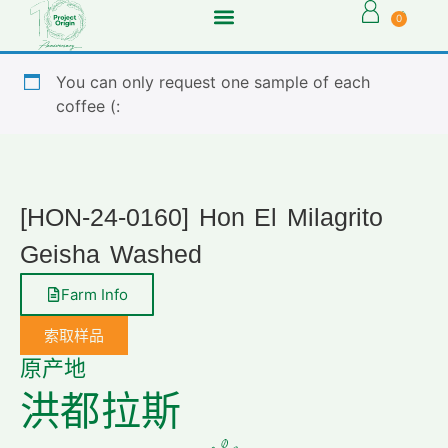
0
You can only request one sample of each
coffee (:
[HON-24-0160] Hon El Milagrito
Geisha Washed
Farm Info
索取样品
原产地
洪都拉斯