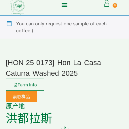
0
You can only request one sample of each
coffee (:
[HON-25-0173] Hon La Casa
Caturra Washed 2025
Farm Info
索取样品
原产地
洪都拉斯