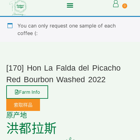
0
You can only request one sample of each
coffee (:
[170] Hon La Falda del Picacho
Red Bourbon Washed 2022
Farm Info
索取样品
原产地
洪都拉斯