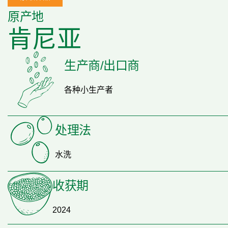
原产地
肯尼亚
生产商/出口商
各种小生产者
处理法
水洗
收获期
2024