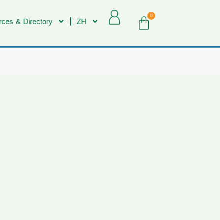
0
ces & Directory
ZH