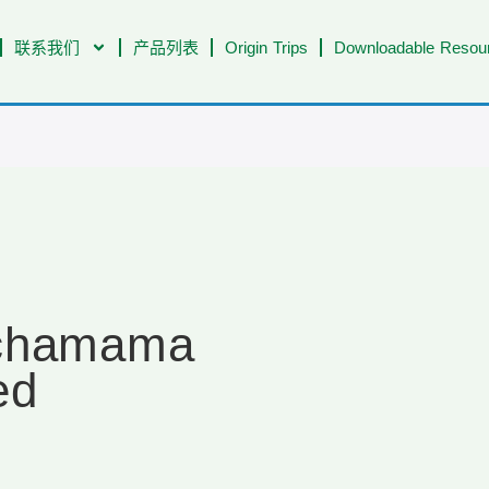
联系我们
产品列表
Origin Trips
Downloadable Resour
Ichamama
ed