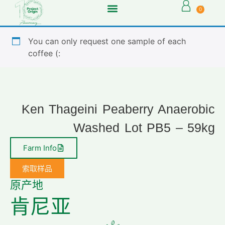
0
You can only request one sample of each
coffee (:
Ken Thageini Peaberry Anaerobic
Washed Lot PB5 – 59kg
Farm Info
索取样品
原产地
肯尼亚