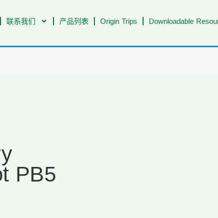
联系我们
产品列表
Origin Trips
Downloadable Resour
ry
ot PB5