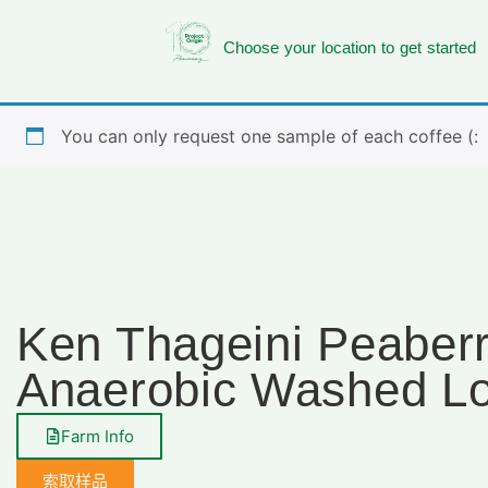
Choose your location to get started
You can only request one sample of each coffee (:
Ken Thageini Peaber
Anaerobic Washed L
Farm Info
索取样品