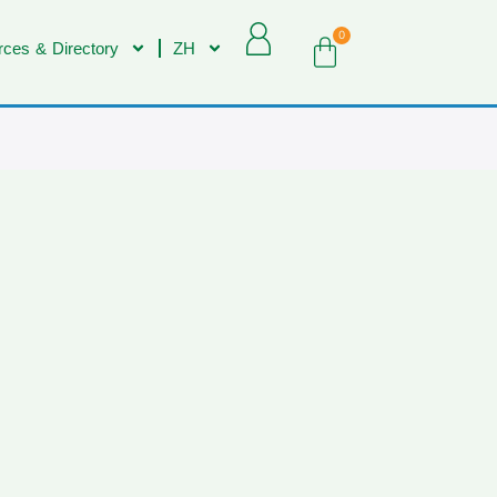
0
ces & Directory
ZH