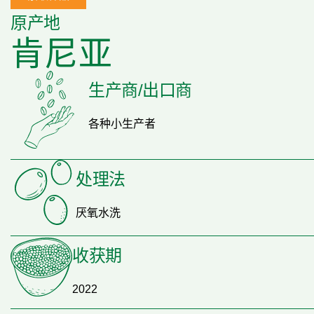
原产地
肯尼亚
生产商/出口商
各种小生产者
处理法
厌氧水洗
收获期
2022