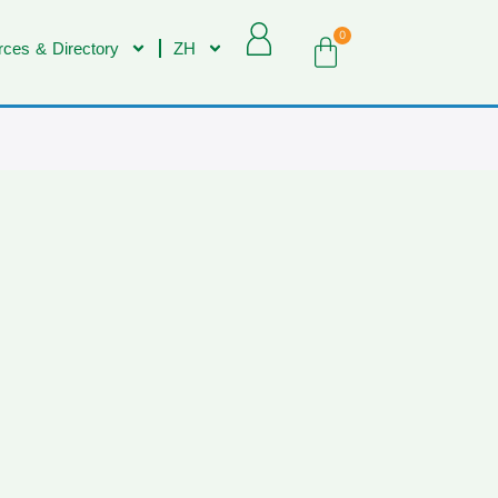
0
ces & Directory
ZH