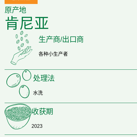
原产地
肯尼亚
生产商/出口商
各种小生产者
处理法
水洗
收获期
2023