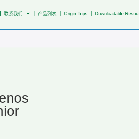
联系我们
产品列表
Origin Trips
Downloadable Resour
uenos
nior