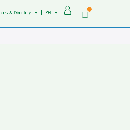
0
ces & Directory
ZH