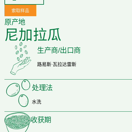
索取样品
原产地
尼加拉瓜
生产商/出口商
路易斯·瓦拉达雷斯
处理法
水洗
收获期