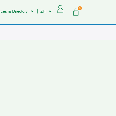
0
ces & Directory
ZH