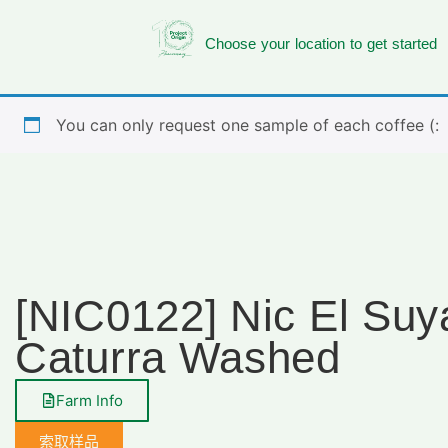
Choose your location to get started
You can only request one sample of each coffee (:
[NIC0122] Nic El Suy
Caturra Washed
Farm Info
索取样品