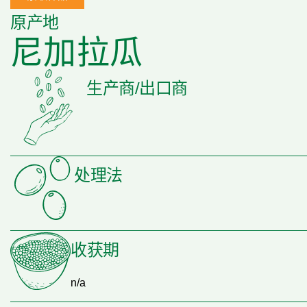
原产地
尼加拉瓜
生产商/出口商
处理法
收获期
n/a