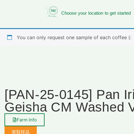
Choose your location to get started
You can only request one sample of each coffee (:
[PAN-25-0145] Pan Ir
Geisha CM Washed V
Farm Info
索取样品