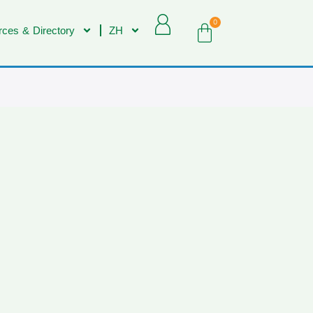
0
ces & Directory
ZH