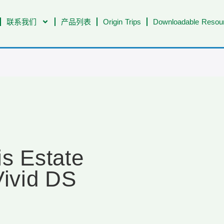
联系我们
产品列表
Origin Trips
Downloadable Resour
is Estate
ivid DS