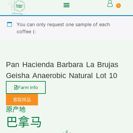
0
You can only request one sample of each
coffee (:
Pan Hacienda Barbara La Brujas
Geisha Anaerobic Natural Lot 10
Farm Info
索取样品
原产地
巴拿马