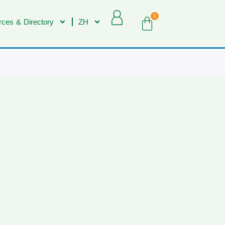
0
ces & Directory
ZH