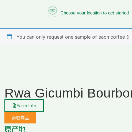
Choose your location to get started
You can only request one sample of each coffee (:
Rwa Gicumbi Bourb
Farm Info
索取样品
原产地