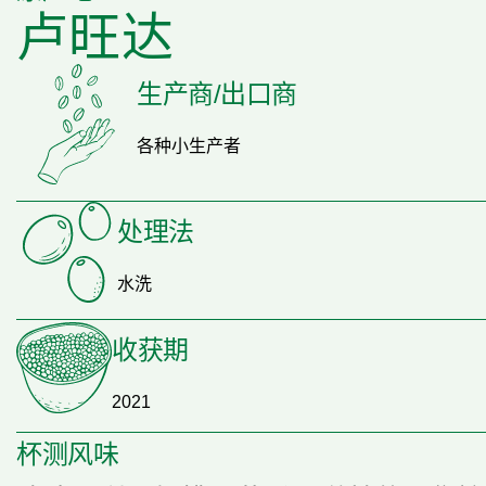
卢旺达
生产商/出口商
各种小生产者
处理法
水洗
收获期
2021
杯测风味