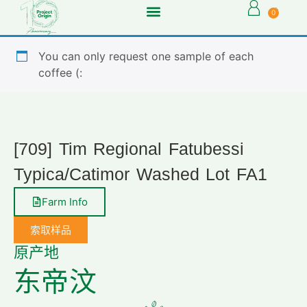
0
You can only request one sample of each
coffee (:
[709] Tim Regional Fatubessi
Typica/Catimor Washed Lot FA1
Farm Info
索取样品
原产地
东帝汶