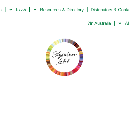
Distributors & Cont
Resources & Directory
قصتنا
s
In Australia?
A