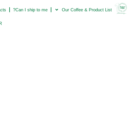
acts
Can I ship to me?
Our Coffee & Product List
R