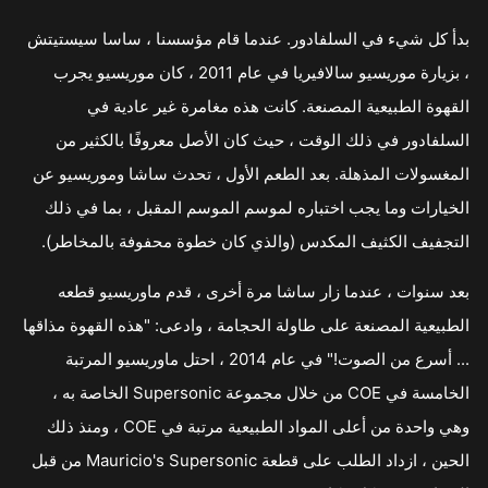
بدأ كل شيء في السلفادور. عندما قام مؤسسنا ، ساسا سيستيتش
، بزيارة موريسيو سالافيريا في عام 2011 ، كان موريسيو يجرب
القهوة الطبيعية المصنعة. كانت هذه مغامرة غير عادية في
السلفادور في ذلك الوقت ، حيث كان الأصل معروفًا بالكثير من
المغسولات المذهلة. بعد الطعم الأول ، تحدث ساشا وموريسيو عن
الخيارات وما يجب اختباره لموسم الموسم المقبل ، بما في ذلك
التجفيف الكثيف المكدس (والذي كان خطوة محفوفة بالمخاطر).
بعد سنوات ، عندما زار ساشا مرة أخرى ، قدم ماوريسيو قطعه
الطبيعية المصنعة على طاولة الحجامة ، وادعى: "هذه القهوة مذاقها
... أسرع من الصوت!" في عام 2014 ، احتل ماوريسيو المرتبة
الخامسة في COE من خلال مجموعة Supersonic الخاصة به ،
وهي واحدة من أعلى المواد الطبيعية مرتبة في COE ، ومنذ ذلك
الحين ، ازداد الطلب على قطعة Mauricio's Supersonic من قبل