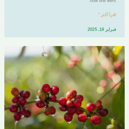
how she went.
اقرأ أكثر "
فبراير 18, 2025