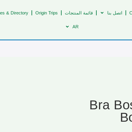
C
اتصل بنا
قائمة المنتجات
Origin Trips
es & Directory
AR
[317] Br
B