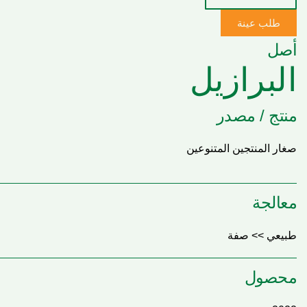
طلب عينة
أصل
البرازيل
منتج / مصدر
صغار المنتجين المتنوعين
معالجة
طبيعي >> صفة
محصول