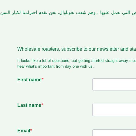
أرض التي نعمل عليها ، وهم شعب نغوناوال. نحن نقدم احترامنا لكبار الس