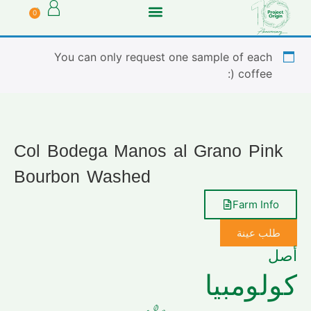
0
You can only request one sample of each
coffee (:
Col Bodega Manos al Grano Pink
Bourbon Washed
Farm Info
طلب عينة
أصل
كولومبيا