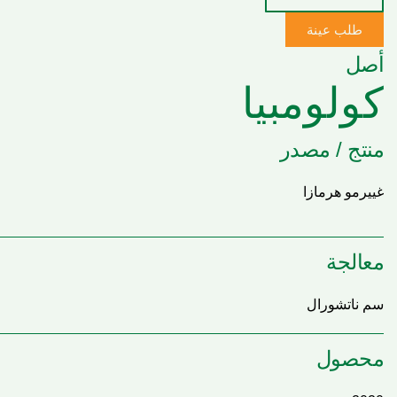
طلب عينة
أصل
كولومبيا
منتج / مصدر
غييرمو هرمازا
معالجة
سم ناتشورال
محصول