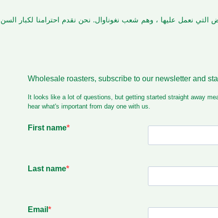
أرض التي نعمل عليها ، وهم شعب نغوناوال. نحن نقدم احترامنا لكبار الس