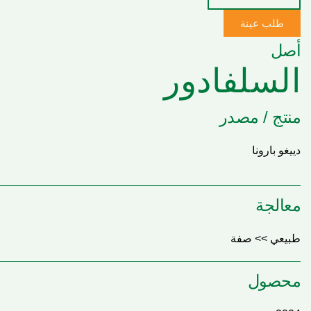
طلب عينة
أصل
السلفادور
منتج / مصدر
دييغو بارونا
معالجة
طبيعي >> صفة
محصول