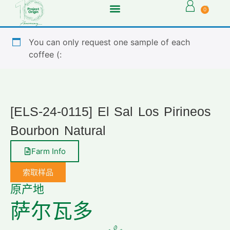
0
You can only request one sample of each
coffee (:
[ELS-24-0115] El Sal Los Pirineos
Bourbon Natural
Farm Info
索取样品
原产地
萨尔瓦多