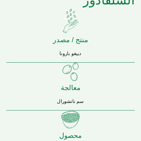
السلفادور
منتج / مصدر
دييغو بارونا
معالجة
سم ناتشورال
محصول