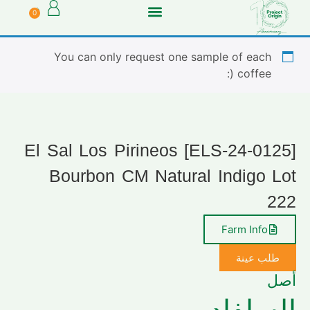
0
You can only request one sample of each
coffee (:
[ELS-24-0125] El Sal Los Pirineos
Bourbon CM Natural Indigo Lot
222
Farm Info
طلب عينة
أصل